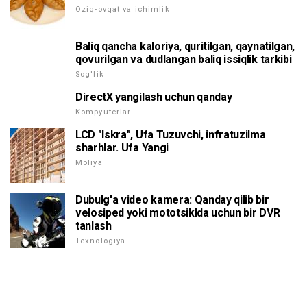
Oziq-ovqat va ichimlik
Baliq qancha kaloriya, quritilgan, qaynatilgan,
qovurilgan va dudlangan baliq issiqlik tarkibi
Sog'lik
DirectX yangilash uchun qanday
Kompyuterlar
LCD "Iskra", Ufa Tuzuvchi, infratuzilma
sharhlar. Ufa Yangi
Moliya
Dubulg'a video kamera: Qanday qilib bir
velosiped yoki mototsiklda uchun bir DVR
tanlash
Texnologiya