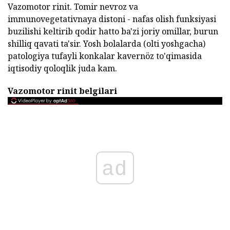
Vazomotor rinit. Tomir nevroz va
immunovegetativnaya distoni - nafas olish funksiyasi
buzilishi keltirib qodir hatto ba'zi joriy omillar, burun
shilliq qavati ta'sir. Yosh bolalarda (olti yoshgacha)
patologiya tufayli konkalar kavernöz to'qimasida
iqtisodiy qoloqlik juda kam.
Vazomotor rinit belgilari
ad