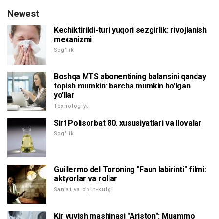
Newest
Kechiktirildi-turi yuqori sezgirlik: rivojlanish
mexanizmi
Sog'lik
Boshqa MTS abonentining balansini qanday
topish mumkin: barcha mumkin bo'lgan
yo'llar
Texnologiya
Sirt Polisorbat 80. xususiyatlari va Ilovalar
Sog'lik
Guillermo del Toroning "Faun labirinti" filmi:
aktyorlar va rollar
San'at va o'yin-kulgi
Kir yuvish mashinasi "Ariston": Muammo