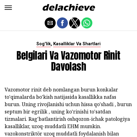
,
Sog'lik
Kasalliklar Va Shartlari
Belgilari Va Vazomotor Rinit
Davolash
Vazomotor rinit deb nomlangan burun konkalar
to'qimalarda bo'kish natijasida kasallikka nafas
burun. Uning rivojlanishi uchun hissa qo'shadi , burun
septum bir egrilik , uning ko'rinishi to'satdan
tizmalari. Rag'batlantirish oshqozon-ichak patologiya
kasalliklar, uzoq-muddatli EHM mumkin.
vazokonstriktör uzoq muddatli foydalanish bilan