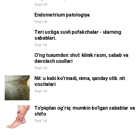
Sog'lik
Endometrium patologiya
Sog'lik
Teri ustiga suvli pufakchalar - ularning
sabablari.
Sog'lik
O'ng tuxumdon shol: klinik rasm, sabab va
davolash usullari
Sog'lik
Nit: u kabi ko'rinadi, nima, qanday olib. nit
vositalari
Sog'lik
To'piqdan og'riq: mumkin bo'lgan sabablar va
shifo
Sog'lik