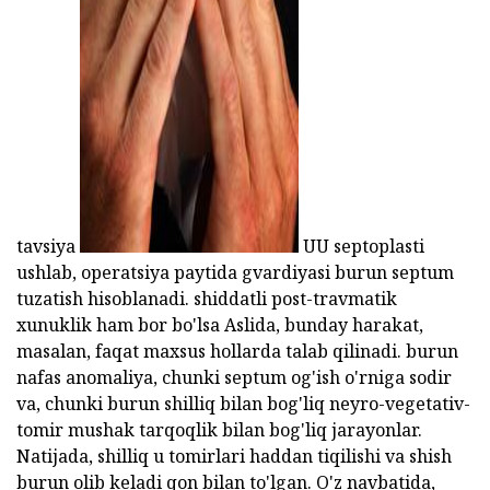
ad
tavsiya
UU septoplasti
ushlab, operatsiya paytida gvardiyasi burun septum
tuzatish hisoblanadi. shiddatli post-travmatik
xunuklik ham bor bo'lsa Aslida, bunday harakat,
masalan, faqat maxsus hollarda talab qilinadi. burun
nafas anomaliya, chunki septum og'ish o'rniga sodir
va, chunki burun shilliq bilan bog'liq neyro-vegetativ-
tomir mushak tarqoqlik bilan bog'liq jarayonlar.
Natijada, shilliq u tomirlari haddan tiqilishi va shish
burun olib keladi qon bilan to'lgan. O'z navbatida,