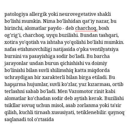
patologiya allergik yoki neurovegetative shakli
bo'lishi mumkin. Nima bo'lishidan qat'iy nazar, bu
birinchi, alomatlar paydo - deb
charchoq,
bosh
og'rig'i, charchoq, uyqu buzilishi. Bundan tashqari,
xotira yo'qotish va ishtaha yo'qolishi bo'lishi mumkin.
nafas etishmovchiligi natijasida o'pka ventilyatsiya
burnini va pasayishiga sodir bo'ladi. Bu barcha
jarayonlar undan burun qichishishi va doimiy
bo'linishi bilan suvli shilimshiq katta miqdorda
uchraydigan bir xarakterli bilan birga etiladi. Bu
hapşırma hujumlar, suvli ko'zlar, yuz kızarması, ortib
terlashni sabab bo'ladi. Men Vazomotor rinit kabi
alomatlar ko'chadan sodir deb aytish kerak. Buzilishi
tsikllar sovuq uchun misol, asab zorlanma yoki ta'sir
qilish, kuchli tirnash xususiyati, tetiklenebilir. qaynoq
saqlanadi tol o'rtasida