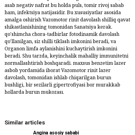
asab negativ nafrat bu holda puls, tomir rivoj sabab
ham, infektsiya natijasidir. Bu xususiyatlar asosida
amalga oshirish Vazomotor rinit davolash shilliq qavat
shikastlanishining tomonidan Sanatsiya kerak.
qo'shimcha chora-tadbirlar fotodinamik davolash
qo'llanilgan, siz shilli tiklash imkonini beradi, va
Organon limfa aylanishini kuchaytirish imkonini
beradi. Shu tarzda, keyinchalik mahalliy immunitetni
normallashtirish boshqaradi. maxsus benzetim lazer
asbob yordamida iborat Vazomotor rinit lazer
davolash, tomonidan ishlab chiqarilgan burun
bushligi, bir sezilarli gipertrofiyasi bor murakkab
hollarda burun mukozası.
Similar articles
Angina asosiy sababi