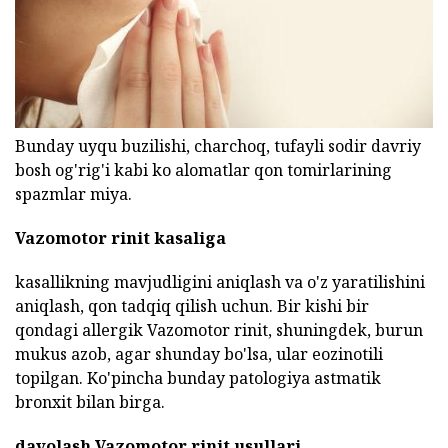
Bunday uyqu buzilishi, charchoq, tufayli sodir davriy
bosh og'rig'i kabi ko alomatlar qon tomirlarining
spazmlar miya.
Vazomotor rinit kasaliga
kasallikning mavjudligini aniqlash va o'z yaratilishini
aniqlash, qon tadqiq qilish uchun. Bir kishi bir
qondagi allergik Vazomotor rinit, shuningdek, burun
mukus azob, agar shunday bo'lsa, ular eozinotili
topilgan. Ko'pincha bunday patologiya astmatik
bronxit bilan birga.
davolash Vazomotor rinit usullari